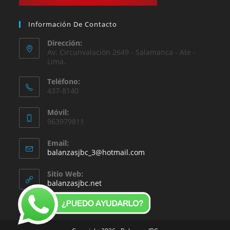
Información De Contacto
Dirección:
Av. Circunvalación 2649 - Salamanca - Ate -
Lima.
Teléfono:
437-8140
Móvil:
963979811
Email:
balanzasjbc_3@hotmail.com
Sitio Web:
balanzasjbc.net