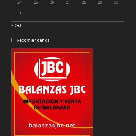
24
25
26
27
28
29
30
31
« Oct
Recomiéndenos