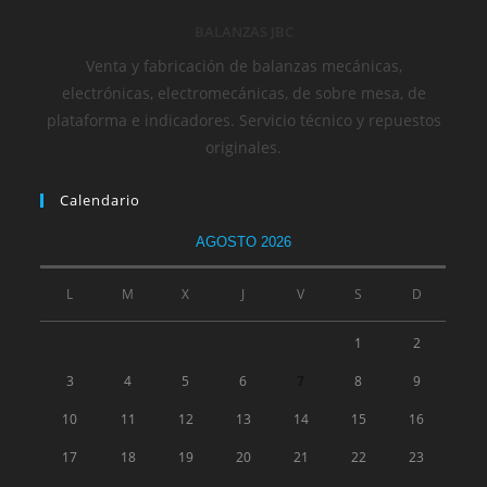
BALANZAS JBC
Venta y fabricación de balanzas mecánicas,
electrónicas, electromecánicas, de sobre mesa, de
plataforma e indicadores. Servicio técnico y repuestos
originales.
Calendario
AGOSTO 2026
L
M
X
J
V
S
D
1
2
3
4
5
6
7
8
9
10
11
12
13
14
15
16
17
18
19
20
21
22
23