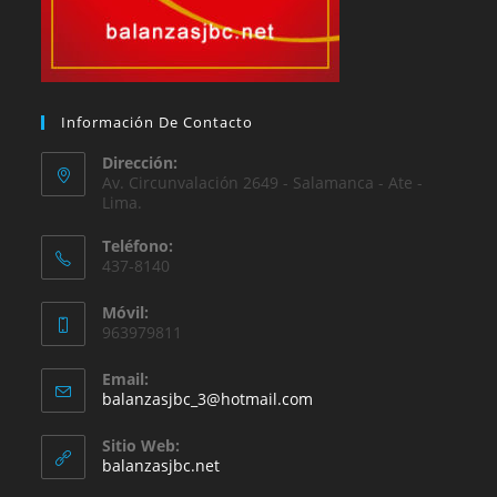
Información De Contacto
Dirección:
Av. Circunvalación 2649 - Salamanca - Ate -
Lima.
Teléfono:
437-8140
Móvil:
963979811
Email:
Se
balanzasjbc_3@hotmail.com
abre
en
Sitio Web:
tu
balanzasjbc.net
aplicación