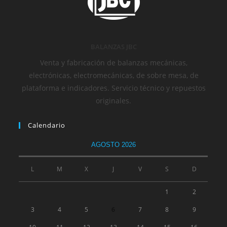
BALANZAS JBC
Venta y fabricación de balanzas mecánicas,
electrónicas, electromecánicas, de sobre mesa, de
plataforma e indicadores. Servicio técnico y repuestos
originales.
Calendario
AGOSTO 2026
L
M
X
J
V
S
D
1
2
3
4
5
6
7
8
9