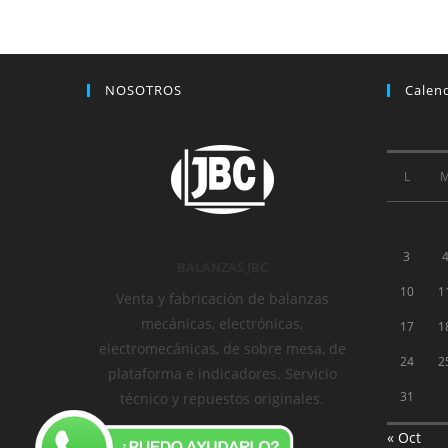
NOSOTROS
Calen
L
3
BALANZAS JBC
10
1
Venta y fabricación de balanzas
mecánicas, electrónicas,
17
1
electromecánicas, de sobre mesa, de
24
2
plataforma e indicadores. Servicio
31
técnico y repuestos originales.
« Oct