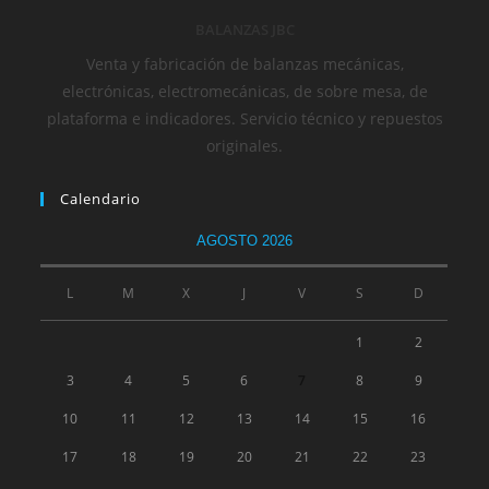
BALANZAS JBC
Venta y fabricación de balanzas mecánicas,
electrónicas, electromecánicas, de sobre mesa, de
plataforma e indicadores. Servicio técnico y repuestos
originales.
Calendario
AGOSTO 2026
L
M
X
J
V
S
D
1
2
3
4
5
6
7
8
9
10
11
12
13
14
15
16
17
18
19
20
21
22
23