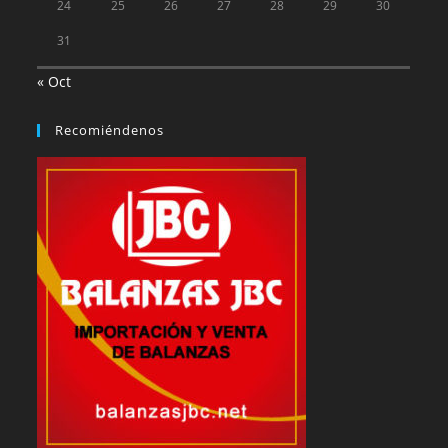
24
25
26
27
28
29
30
31
« Oct
Recomiéndenos