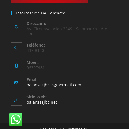
Información De Contacto
Dirección:
Av. Circunvalación 2649 - Salamanca - Ate -
Lima.
Teléfono:
437-8140
Móvil:
963979811
Email:
Se
balanzasjbc_3@hotmail.com
abre
en
Sitio Web:
tu
balanzasjbc.net
aplicación
Copyright 2026 - Balanzas JBC