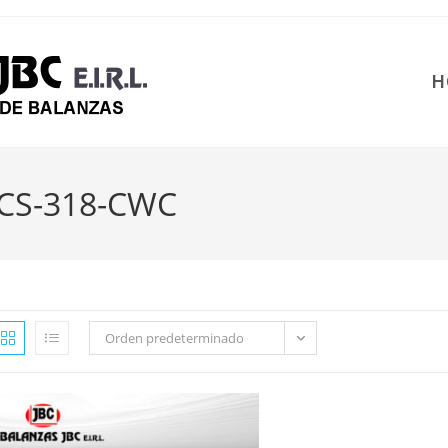
H
CS-318-CWC
Orden predeterminado