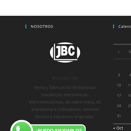
NOSOTROS
Calen
L
3
BALANZAS JBC
10
1
Venta y fabricación de balanzas
mecánicas, electrónicas,
17
1
electromecánicas, de sobre mesa, de
24
2
plataforma e indicadores. Servicio
31
técnico y repuestos originales.
« Oct