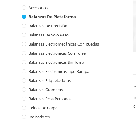
Accesorios
Balanzas De Plataforma
Balanzas De Precisión
Balanzas De Solo Peso
Balanzas Electromecánicas Con Ruedas
Balanzas Electrónicas Con Torre
Balanzas Electrónicas Sin Torre
Balanzas Electrónicas Tipo Rampa
Balanzas Etiquetadoras
Balanzas Grameras
P
Balanzas Pesa Personas
c
Celdas De Carga
Indicadores