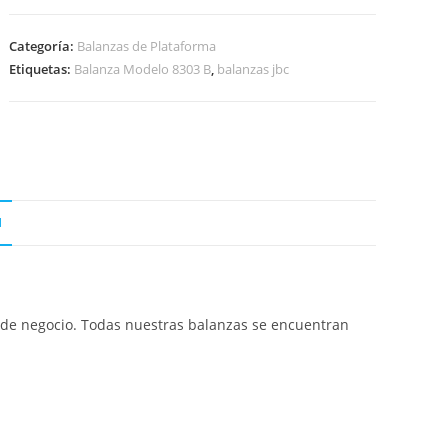
Categoría:
Balanzas de Plataforma
Etiquetas:
Balanza Modelo 8303 B
,
balanzas jbc
N
 de negocio. Todas nuestras balanzas se encuentran