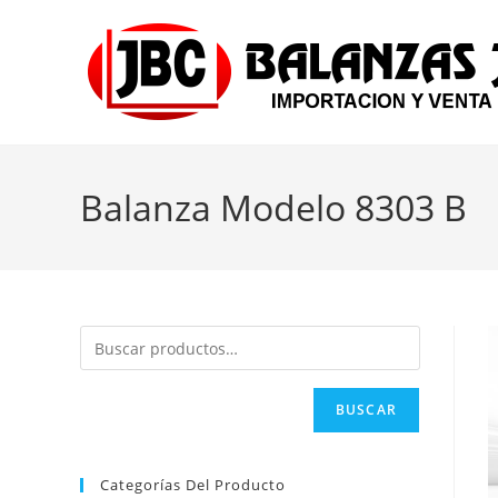
Ir
al
contenido
Balanza Modelo 8303 B
BUSCAR
Categorías Del Producto