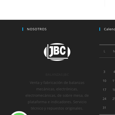
NOSOTROS
Calen
L
3
BALANZAS JBC
10
1
Venta y fabricación de balanzas
mecánicas, electrónicas,
17
1
electromecánicas, de sobre mesa, de
24
2
plataforma e indicadores. Servicio
31
técnico y repuestos originales.